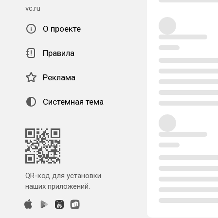
vc.ru
О проекте
Правила
Реклама
Системная тема
QR-код для установки
наших приложений.