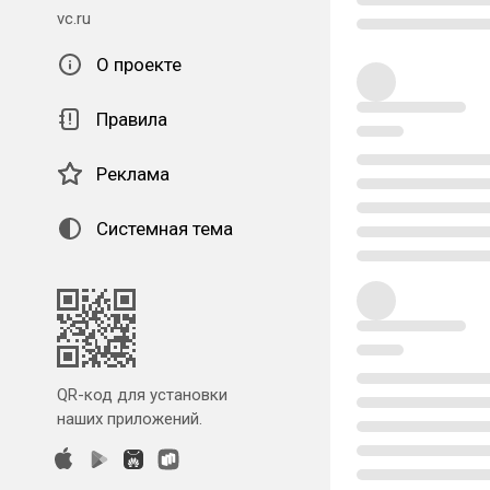
vc.ru
О проекте
Правила
Реклама
Системная тема
QR-код для установки
наших приложений.