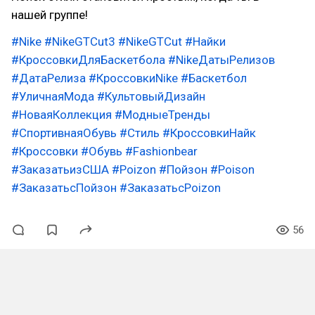
нашей группе!
#Nike
#NikeGTCut3
#NikeGTCut
#Найки
#КроссовкиДляБаскетбола
#NikeДатыРелизов
#ДатаРелиза
#КроссовкиNike
#Баскетбол
#УличнаяМода
#КультовыйДизайн
#НоваяКоллекция
#МодныеТренды
#СпортивнаяОбувь
#Стиль
#КроссовкиНайк
#Кроссовки
#Обувь
#Fashionbear
#ЗаказатьизСША
#Poizon
#Пойзон
#Poison
#ЗаказатьсПойзон
#ЗаказатьсPoizon
56