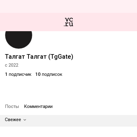
Талгат Талгат (TgGate)
с 2022
1
подписчик
10
подписок
Посты
Комментарии
Свежее