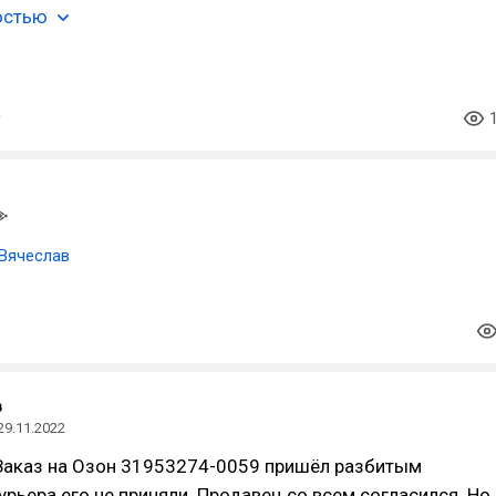
остью
Вячеслав
в
29.11.2022
Заказ на Озон 31953274-0059 пришёл разбитым
курьера его не приняли. Продавец со всем согласился. Но