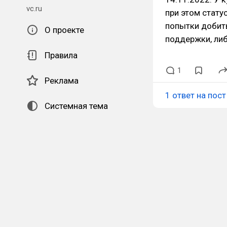
vc.ru
при этом статус
попытки добить
О проекте
поддержки, ли
Правила
1
Реклама
1 ответ на пост
Системная тема
QR-код для установки
наших приложений.