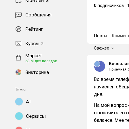
Моя лента
0
подписчиков
Сообщения
Рейтинг
Посты
Коммент
Курсы
Свежее
Маркет
eSIM для поездок
Вячесла
Приёмная
Викторина
Во время телеф
начислен обеща
Темы
дня.
AI
На мой вопрос 
отключить его 
Сервисы
балансе. Мне т