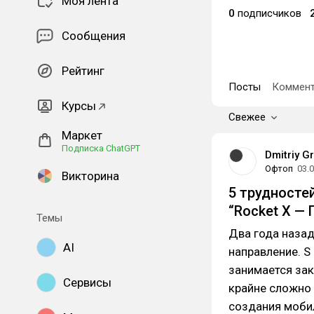
Моя лента
0
подписчиков
Сообщения
Рейтинг
Посты
Коммент
Курсы
Свежее
Маркет
Подписка ChatGPT
Dmitriy G
Офтоп
03.
Викторина
5 трудносте
“Rocket X —
Темы
Два года назад
AI
направление. S
занимается зак
Сервисы
крайне сложно 
создания мобил