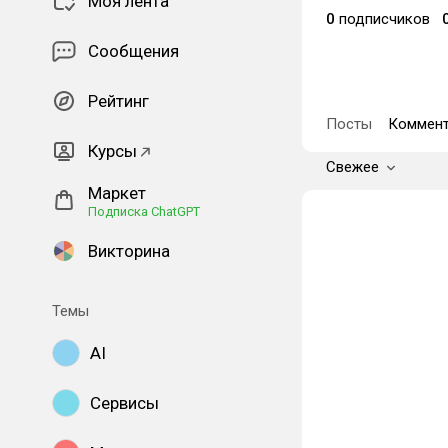
Моя лента
0
подписчиков
Сообщения
Рейтинг
Посты
Коммент
Курсы
Свежее
Маркет
Подписка ChatGPT
Викторина
Темы
AI
Сервисы