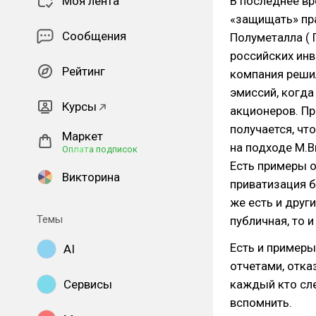
Моя лента
В последнее вр
«защищать» пр
Сообщения
Полуметалла ( 
российских инв
Рейтинг
компания решил
эмиссий, когда
Курсы
акционеров. Пр
получается, чт
Маркет
на подходе М.В
Оплата подписок
Есть примеры о
Викторина
приватизация б
же есть и друг
Темы
публичная, то 
Есть и примеры
AI
отчетами, отка
Сервисы
каждый кто сл
вспомнить.