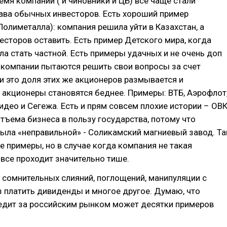
емя компании ( и чиновники и ЦБ) все чаще стали
ава обычных инвесторов. Есть хороший пример
Полиметалла): компания решила уйти в Казахстан, а
есторов оставить. Есть пример Детского мира, когда
а стать частной. Есть примеры удачных и не очень доп
 компании пытаются решить свои вопросы за счет
и это доля этих же акционеров размывается и
о акционеры становятся беднее. Примеры: ВТБ, Аэрофлот
идео и Сегежа. Есть и прям совсем плохие истории – ОВК
тъема бизнеса в пользу государства, потому что
ыла «неправильной» - Соликамский магниевый завод. Та
ие примеры, но в случае когда компания не такая
и все проходит значительно тише.
 сомнительных слияний, поглощений, манипуляции с
з платить дивиденды и многое другое. Думаю, что
едит за российским рынком может десятки примеров