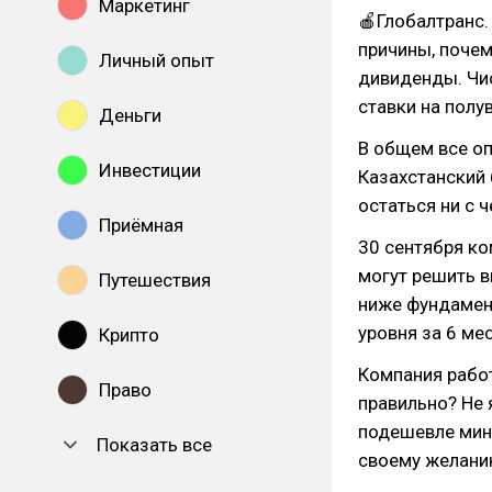
Маркетинг
🍎Глобалтранс.
причины, почем
Личный опыт
дивиденды. Чи
ставки на полу
Деньги
В общем все оп
Инвестиции
Казахстанский 
остаться ни с 
Приёмная
30 сентября ко
могут решить в
Путешествия
ниже фундамен
уровня за 6 ме
Крипто
Компания работ
Право
правильно? Не 
подешевле мин
Показать все
своему желанию