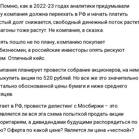
 Помню, как в 2022-23 годах аналитики придумывали
у компания должна переехать в РФ и начать платить
стый долг снижается, свободный денежный поток растет
вагоны тоже растут. Не компания, а сказка.
ять пошло не по плану, компанию покупает
бизнесмен, а российские инвесторы опять рискуют
чем. Отличный кейс.
мпания планирует провести собрание акционеров, на нем
ыкупить акции по 520 рублей. Но все же это значительно
тально обоснованной цены бумаги и ниже среднего
сяцев.
ает в РФ, провести делистинг с Мосбиржи – это
является ли вся эта схема попыткой продать акции
оритариям, а дивидендами будущими распорядиться по
? Оферта по какой цене? Является ли цена «честной»?