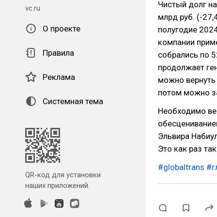
Чистый долг на
vc.ru
млрд руб. (-27,
О проекте
полугодие 2024
компании прим
Правила
собрались по 5
продолжает ген
Реклама
можно вернуть 
потом можно з
Системная тема
Необходимо ве
обесцениванием
Эльвира Набиу
Это как раз та
#globaltrans
#г
QR-код для установки
наших приложений.