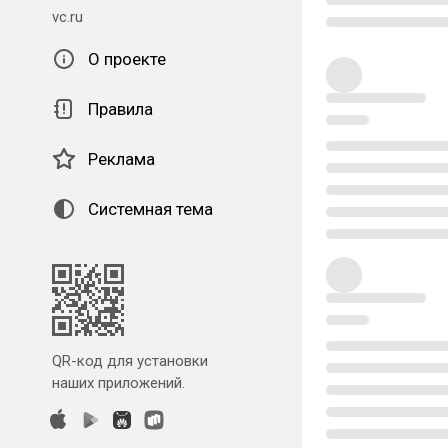
vc.ru
О проекте
Правила
Реклама
Системная тема
QR-код для установки
наших приложений.