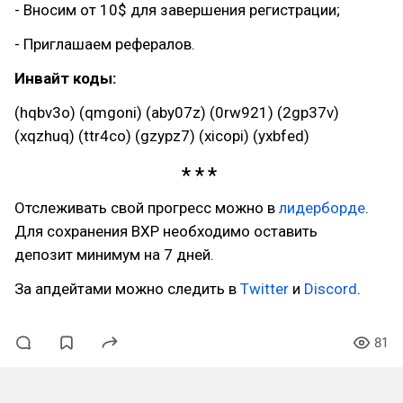
- Вносим от 10$ для завершения регистрации;
- Приглашаем рефералов.
Инвайт коды:
(hqbv3o) (qmgoni) (aby07z) (0rw921) (2gp37v)
(xqzhuq) (ttr4co) (gzypz7) (xicopi) (yxbfed)
Отслеживать свой прогресс можно в
лидерборде
.
Для сохранения BXP необходимо оставить
депозит минимум на 7 дней.
За апдейтами можно следить в
Twitter
и
Discord
.
81