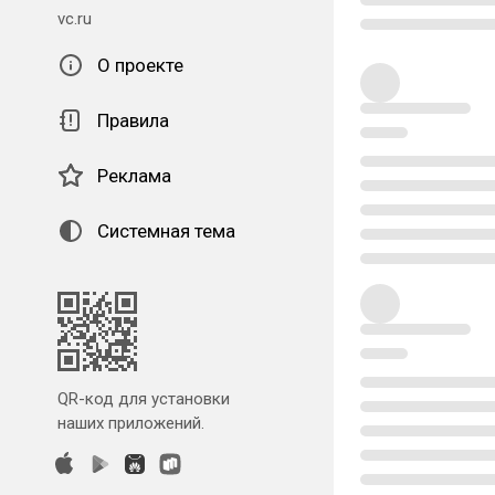
vc.ru
О проекте
Правила
Реклама
Системная тема
QR-код для установки
наших приложений.