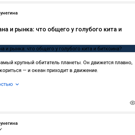
Бунегина
на и рынка: что общего у голубого кита и
самый крупный обитатель планеты. Он движется плавно,
скориться — и океан приходит в движение.
остью
Бунегина