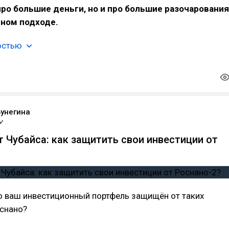
про большие деньги, но и про большие разочарования
ьном подходе.
остью
Бунегина
т Чубайса: как защитить свои инвестиции от
о ваш инвестиционный портфель защищён от таких
оснано?