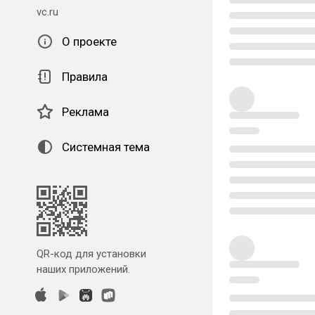
vc.ru
О проекте
Правила
Реклама
Системная тема
QR-код для установки
наших приложений.