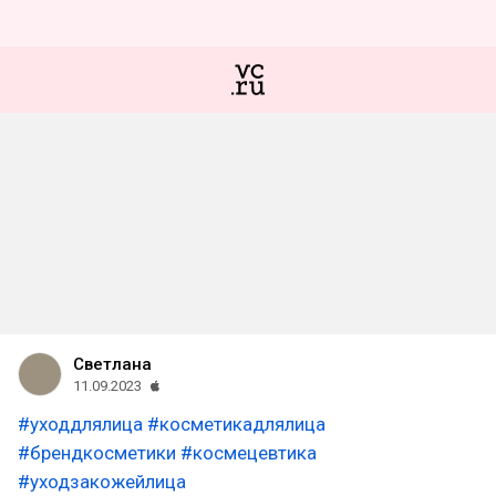
Светлана
11.09.2023
#уходдлялица
#косметикадлялица
#брендкосметики
#космецевтика
#уходзакожейлица