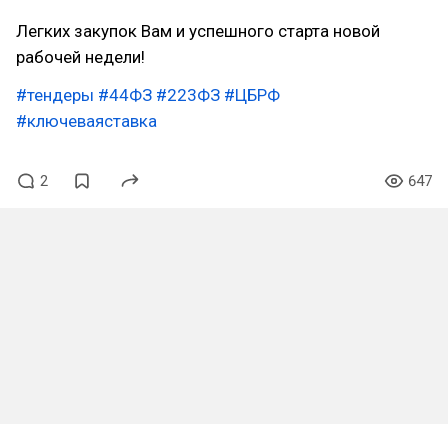
Легких закупок Вам и успешного старта новой
рабочей недели!
#тендеры
#44ФЗ
#223ФЗ
#ЦБРФ
#ключеваяставка
2
647