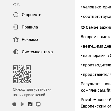
vc.ru
• человеко-ори
О проекте
• соответствую
Правила
🤝 Самое важн
Во время выста
Реклама
• ведущими де
Системная тема
• партнёрами в
• производител
• представител
Результат - но
QR-код для установки
комплексам, fi
наших приложений.
PrivateHouse -
Европейским о