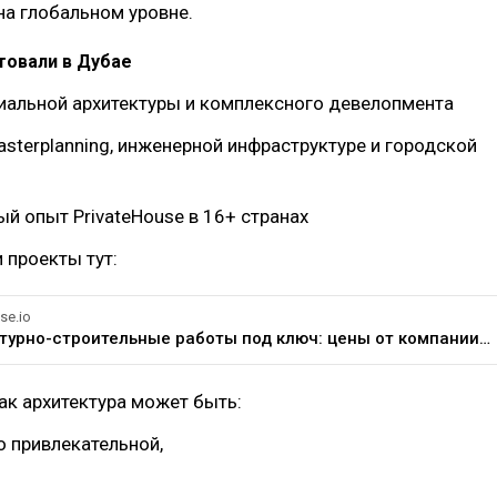
а глобальном уровне.
товали в Дубае
иальной архитектуры и комплексного девелопмента
asterplanning, инженерной инфраструктуре и городской
й опыт PrivateHouse в 16+ странах
 проекты тут:
se.io
Архитектурно-строительные работы под ключ: цены от компании PrivateHouse
ак архитектура может быть:
о привлекательной,