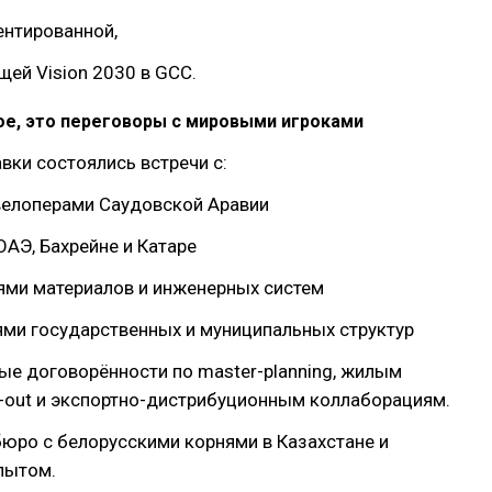
ентированной,
щей Vision 2030 в GCC.
ое, это переговоры с мировыми игроками
вки состоялись встречи с:
велоперами Саудовской Аравии
 ОАЭ, Бахрейне и Катаре
ями материалов и инженерных систем
ями государственных и муниципальных структур
вые договорённости по master-planning, жилым
t-out и экспортно-дистрибуционным коллаборациям.
 бюро с белорусскими корнями в Казахстане и
пытом.