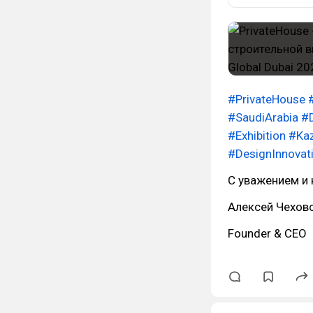
#PrivateHouse
#SaudiArabia
#D
#Exhibition
#Kaz
#DesignInnovat
С уважением и
Алексей Чехов
Founder & CEO