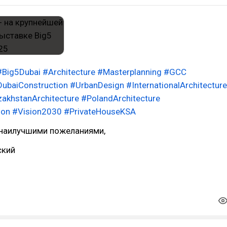
#Big5Dubai
#Architecture
#Masterplanning
#GCC
ubaiConstruction
#UrbanDesign
#InternationalArchitecture
akhstanArchitecture
#PolandArchitecture
ion
#Vision2030
#PrivateHouseKSA
 наилучшими пожеланиями,
ский