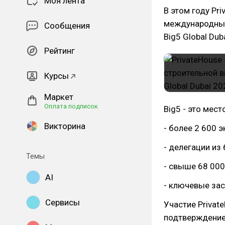
Моя лента
В этом году Pr
международных 
Сообщения
Big5 Global Dub
Рейтинг
Курсы
Маркет
Оплата подписок
Big5 - это мес
Викторина
- более 2 600 
- делегации из
Темы
- свыше 68 00
AI
- ключевые за
Сервисы
Участие Privat
подтверждение 