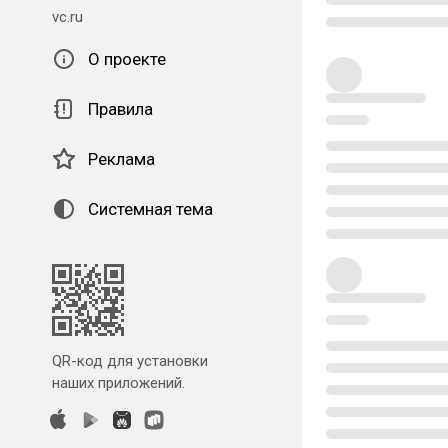
vc.ru
О проекте
Правила
Реклама
Системная тема
QR-код для установки
наших приложений.