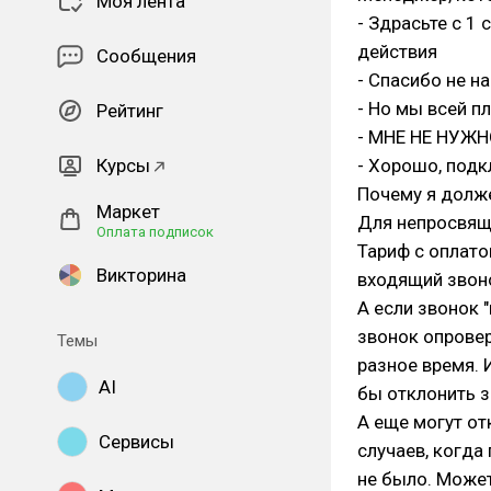
Моя лента
- Здрасьте с 1
действия
Сообщения
- Спасибо не н
- Но мы всей п
Рейтинг
- МНЕ НЕ НУЖН
Курсы
- Хорошо, под
Почему я долже
Маркет
Для непросвящ
Оплата подписок
Тариф с оплато
Викторина
входящий звоно
А если звонок 
звонок опроверг
Темы
разное время. 
AI
бы отклонить зв
А еще могут от
Сервисы
случаев, когда
не было. Может