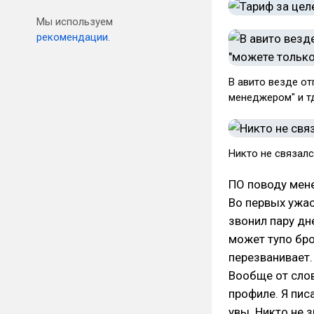
Мы используем
рекомендации.
В авито везде от
менеджером" и т
Никто не связалс
ПО поводу мен
Во первых ужас
звонил пару дн
может тупо бро
перезванивает.
Вообще от сло
профиле. Я пис
увы. Никто не 