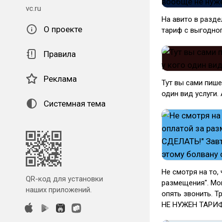
vc.ru
На авито в разд
О проекте
тариф с выгодног
Правила
Реклама
Тут вы сами пише
один вид услуги.
Системная тема
Не смотря на то,
QR-код для установки
размещения". Мо
наших приложений.
опять звонить. Т
НЕ НУЖЕН ТАРИ