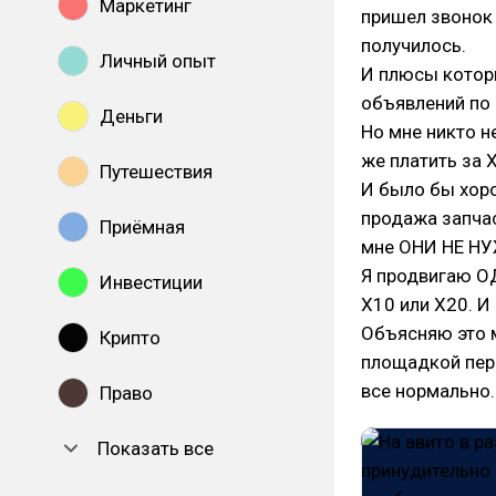
Маркетинг
пришел звонок 
получилось.
Личный опыт
И плюсы котор
объявлений по 
Деньги
Но мне никто н
же платить за 
Путешествия
И было бы хор
продажа запчас
Приёмная
мне ОНИ НЕ Н
Я продвигаю ОД
Инвестиции
Х10 или Х20. И
Объясняю это м
Крипто
площадкой пере
все нормально.
Право
Показать все