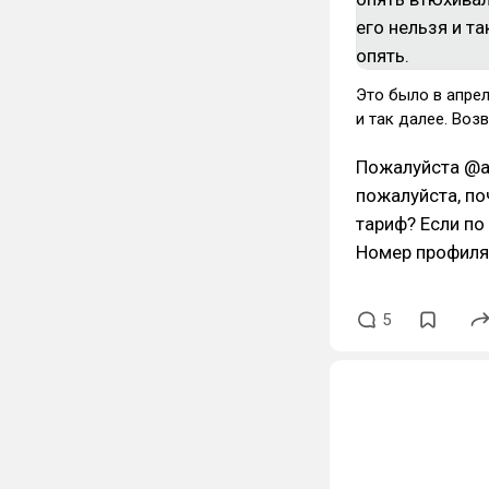
Это было в апрел
и так далее. Воз
Пожалуйста @av
пожалуйста, по
тариф? Если по
Номер профиля
5