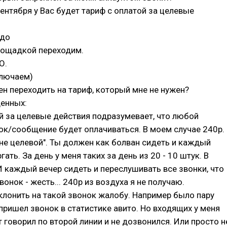
 сентября у Вас будет тариф с оплатой за целевые
адо
лощадкой переходим.
О.
ключаем)
н переходить на тариф, который мне не нужен?
енных:
й за целевые действия подразумевает, что любой
к/сообщение будет оплачиваться. В моем случае 240р.
"не целевой". Ты должен как болван сидеть и каждый
ать. За день у меня таких за день из 20 - 10 штук. В
И каждый вечер сидеть и переслушивать все звонки, что
онок - жесть... 240р из воздуха я не получаю.
клонить на такой звонок жалобу. Например было пару
 пришел звонок в статистике авито. Но входящих у меня
 говорил по второй линии и не дозвонился. Или просто н