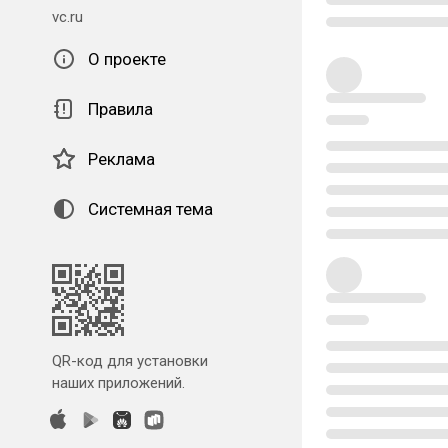
vc.ru
О проекте
Правила
Реклама
Системная тема
QR-код для установки
наших приложений.