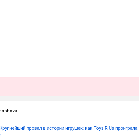
enshova
Крупнейший провал в истории игрушек: как Toys R Us проиграла
n