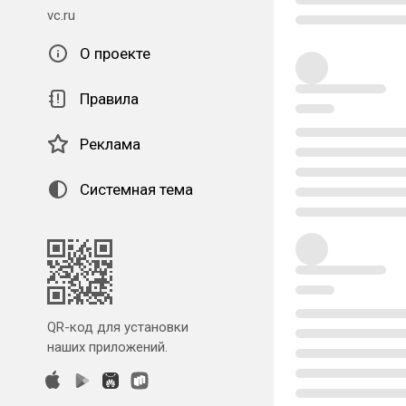
vc.ru
О проекте
Правила
Реклама
Системная тема
QR-код для установки
наших приложений.