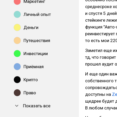
Маркетинг
среднесроке хо
и спустя 5 дне
Личный опыт
стейкинге леж
функция "Авто-
Деньги
реинвестирует 
Путешествия
то есть мои 22
Заметил еще и
Инвестиции
тд, что говори
прошел аудит о
Приёмная
И еще один важ
Крипто
собственного т
сопровождать
Право
доступны на
Ze
щедрее будет д
Показать все
В любом случае