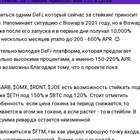
иться одним DeFi, который сейчас за стейкинг приносит
и. Напоминает ситуацию с Biswap в 2021 году, но в Biswa
же после его запуска и в первые дни получал 10,000%
а несколько месяцев упало до 200 - 600% APR. 😊
ительно молодая DeFi-платформа, которая предлагает
ольно высокими процентами, а именно 150-220% APR.
 возможны благодаря тому, что о проекте пока
ARB, $GMX, $RDNT, $JOE есть возможность стейкать по
же $ETH под 150% и $BTC под 120%. Стоит отметить
енность: если цена токена за период снижается, то
ается в этом же токене, а если растёт - то в стейбле. В
сумма реварда остается неизменной.
 вложиться в $FTM, так как увидел хорошую точку входа,
 негативных новостей. Думал, как с выгодой в