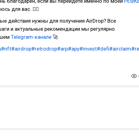
ень благодарен, если вы перейдете именно по моей
РЕФК
сь для вас. 😵‍💫
ые действия нужны для получения AirDrop? Все
аги и актуальные рекомендации мы регулярно
ашем
Telegram-канале
🚀
g
#nft
#airdrop
#retrodrop
#arp
#apy
#invest
#defi
#airclaim
#r