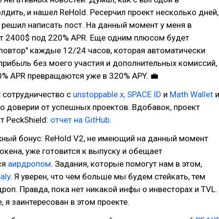
лдить, и нашел ReHold. Ресерчил проект несколько дней,
й решил написать пост. На данный момент у меня в
ит 2400$ под 220% APR. Еще одним плюсом будет
повтор" каждые 12/24 часов, которая автоматически
прибыль без моего участия и дополнительных комиссий,
0% APR превращаются уже в 320% APY. 💼
х сотрудничество с
unstoppable.x,
SPACE ID
и
Math Wallet
т о доверии от успешных проектов. Вдобавок, проект
т PeckShield:
отчет на GitHub
.
ный бонус: ReHold V2, не имеющий на данный момент
окена, уже готовится к выпуску и обещает
ся
аирдропом
. Задания, которые помогут нам в этом,
aly
. Я уверен, что чем больше мы будем стейкать, тем
роп. Правда, пока нет никакой инфы о инвесторах и TVL.
, я заинтересован в этом проекте.