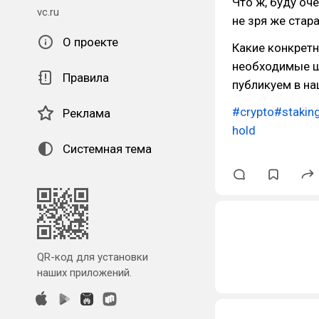
Что ж, буду оч
vc.ru
не зря же стараю
О проекте
Какие конкретн
необходимые ш
Правила
публикуем в н
#crypto
#stakin
Реклама
hold
Системная тема
QR-код для установки
наших приложений.