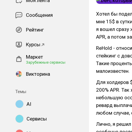
Моя лента
Хотел бы подел
Сообщения
мне 15$ в сутк
я вошел сразу 
Рейтинг
APR, а потом з
Курсы
ReHold - относ
стейкинг с дов
Маркет
Зарубежные сервисы
Такие проценты
малоизвестен.
Викторина
Для холдеров $
200% APR. Так 
Темы
небольшую особ
AI
ревард выплачив
любом случае, 
Сервисы
Лично, я решил
особенно после