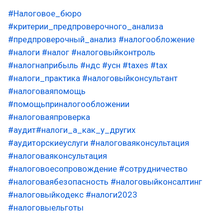
#Налоговое_бюро
#критерии_предпроверочного_анализа
#предпроверочный_анализ
#налогообложение
#налоги
#налог
#налоговыйконтроль
#налогнаприбыль
#ндс
#усн
#taxes
#tax
#налоги_практика
#налоговыйконсультант
#налоговаяпомощь
#помощьприналогообложении
#налоговаяпроверка
#аудит
#налоги_а_как_у_других
#аудиторскиеуслуги
#налоговаяконсультация
#налоговаяконсультация
#налоговоесопровождение
#сотрудничество
#налоговаябезопасность
#налоговыйконсалтинг
#налоговыйкодекс
#налоги2023
#налоговыельготы