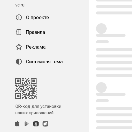
vc.ru
О проекте
Правила
Реклама
Системная тема
QR-код для установки
наших приложений.