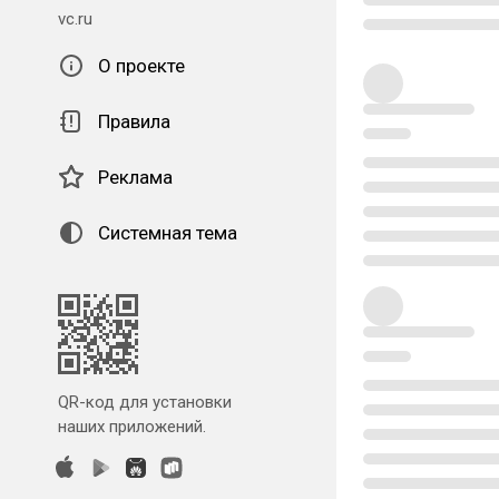
vc.ru
О проекте
Правила
Реклама
Системная тема
QR-код для установки
наших приложений.