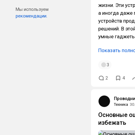
жизни. Эти уст
Мы используем
а иногда даже 
рекомендации.
устройств прод
решений. В эт
умные гаджеты
Показать полн
3
2
4
Проводн
Техника
30
Основные ош
избежать