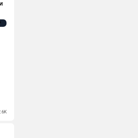
и
2.6K