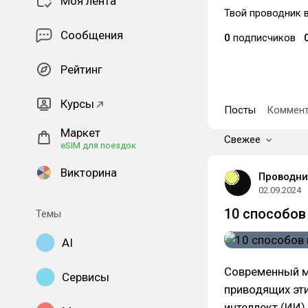
Моя лента
Твой проводник в
Сообщения
0
подписчиков
Рейтинг
Курсы
Посты
Коммент
Маркет
Свежее
eSIM для поездок
Викторина
Проводни
02.09.2024
10 способов
Темы
AI
Современный ми
Сервисы
приводящих эти
интеллект (ИИ)