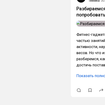
Техника
30
Разбираемся
попробоват
Фитнес-гаджет
частью занятий
активности, на
весов. Но что 
разберемся, ка
достичь постав
Показать полн