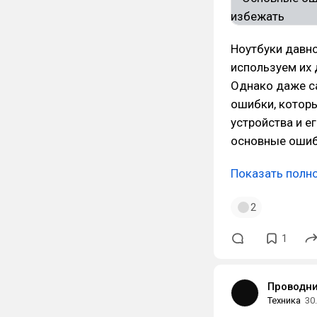
Ноутбуки давн
используем их 
Однако даже с
ошибки, которы
устройства и е
основные ошиб
Показать полн
2
1
Проводн
Техника
30