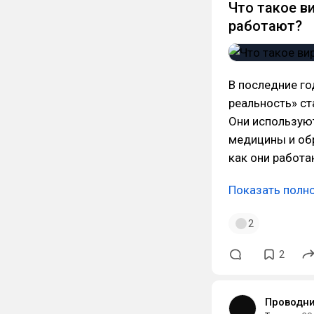
Что такое в
работают?
В последние го
реальность» с
Они используют
медицины и обр
как они работа
Показать полн
2
2
Проводн