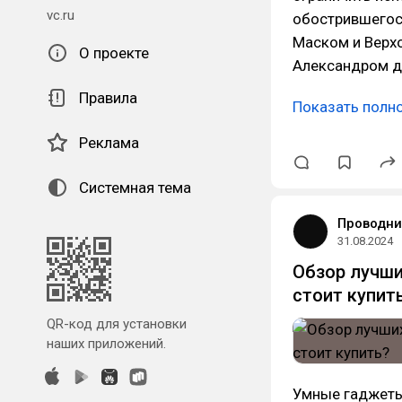
vc.ru
обострившегос
Маском и Верх
О проекте
Александром д
Правила
Показать полн
Реклама
Системная тема
Проводни
31.08.2024
Обзор лучши
стоит купит
QR-код для установки
наших приложений.
Умные гаджеты