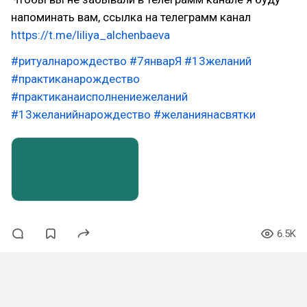
напоминать вам, ссылка на телеграмм канал
https://t.me/liliya_alchenbaeva
#ритуалнарождество
#7январЯ
#13желаний
#практиканарождество
#практиканаисполнениежеланий
#13желанийнарождество
#желаниянасвятки
6.5K