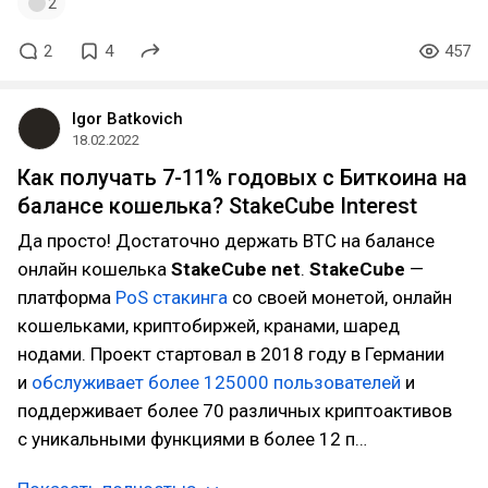
2
2
4
457
Igor Batkovich
18.02.2022
Как получать 7-11% годовых с Биткоина на
балансе кошелька? StakeCube Interest
Да просто! Достаточно держать BTC на балансе
онлайн кошелька
StakeCube net
.
StakeСube
—
платформа
PoS стакинга
со своей монетой, онлайн
кошельками, криптобиржей, кранами, шаред
нодами. Проект стартовал в 2018 году в Германии
и
обслуживает более 125000 пользователей
и
поддерживает более 70 различных криптоактивов
с уникальными функциями в более 12 п…