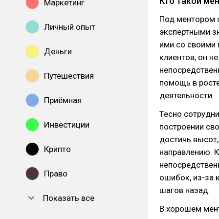
Кто такой ме
Маркетинг
Под ментором 
Личный опыт
экспертными зн
ими со своими 
Деньги
клиентов, он н
непосредствен
Путешествия
помощь в росте
деятельности.
Приёмная
Тесно сотрудни
Инвестиции
построении сво
достичь высот,
Крипто
направлению. К
непосредствен
Право
ошибок, из-за 
шагов назад.
Показать все
В хорошем мент