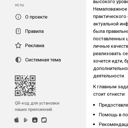
высокого уров
vc.ru
Немаловажное 
практического 
О проекте
актуальной инф
Правила
была правильно
поставленных ц
Реклама
личные качест
реализовать се
Системная тема
хочется идти, 
дополнительно
деятельности.
К главным зада
стоит отнести:
QR-код для установки
Предоставле
наших приложений.
Помощь в по
Рекомендаци