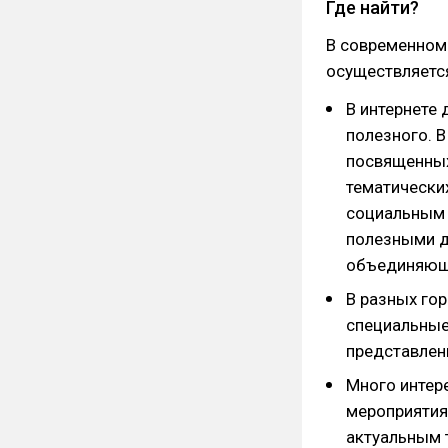
Где найти?
В современном
осуществляетс
В интернете
полезного. В
посвященных
тематически
социальным 
полезными д
объединяющи
В разных го
специальные 
представлен
Много интер
мероприятия
актуальным 