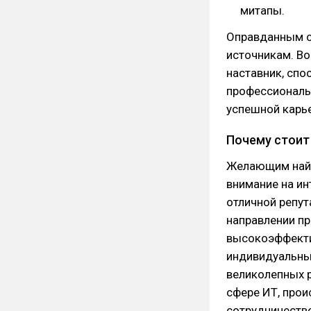
митапы.
Оправданным с
источникам. Во
наставник, сп
профессиональн
успешной карь
Почему стоит
Желающим найт
внимание на ин
отличной репут
направлении п
высокоэффекти
индивидуальны
великолепных р
сфере ИТ, прои
сотрудничеств