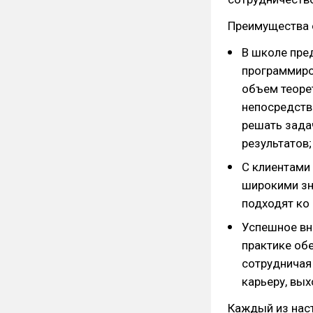
Преимущества 
В школе пре
программиро
объем теоре
непосредств
решать зада
результатов;
С клиентами
широкими зн
подходят ко 
Успешное вн
практике обе
сотрудничая
карьеру, вых
Каждый из наст