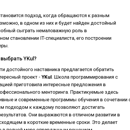
тановится подход, когда обращаются к разным
зможно, в одном из них и будет найден достойный
особный сыграть немаловажную роль в
ом становлении IT-специалиста, его построении
еры.
 выбрать YKul?
и достойного наставника предлагается обратить
тересный проект -
YKul
. Школа программирования с
ацией приготовила интересные предложения в
рофессионального менторинга. Практикуемые здесь
вные и современные программы обучения в сочетании 
м подходом к каждому позволяют достигать
езультатов. Они выражаются в отличном развитии в
сходящем в короткие временные сроки. Это делает
о в полной мере оправданным решением.