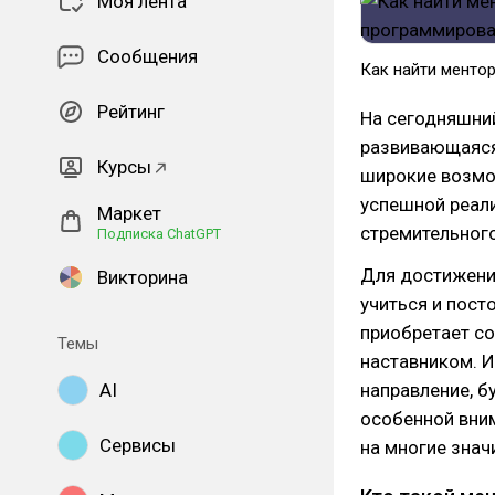
Моя лента
Сообщения
Как найти менто
Рейтинг
На сегодняшни
развивающаяся
Курсы
широкие возмо
успешной реали
Маркет
стремительного
Подписка ChatGPT
Для достижения
Викторина
учиться и пост
приобретает с
Темы
наставником. 
AI
направление, б
особенной вним
Сервисы
на многие зна