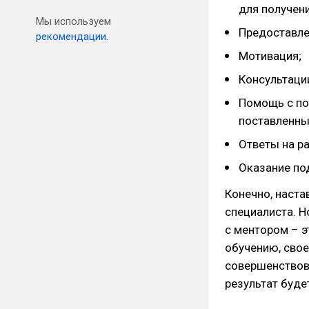
для получени
Мы используем
Предоставле
рекомендации.
Мотивация;
Консультаци
Помощь с по
поставленны
Ответы на р
Оказание по
Конечно, наст
специалиста. Н
с ментором – э
обучению, свое
совершенствов
результат буде