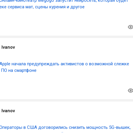
Онлайн-кинотеатр Megogo запустит нейросеть, которая будет
еке сервиса мат, сцены курения и другое
 Ivanov
Apple начала предупреждать активистов о возможной слежке
 ПО на смартфоне
 Ivanov
Операторы в США договорились снизить мощность 5G-вышек,