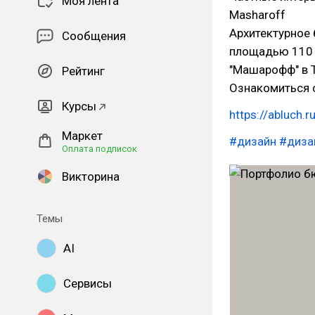
Моя лента
Masharoff
Архитектурное 
Сообщения
площадью 110 
"Машарофф" в 
Рейтинг
Ознакомиться с
Курсы
https://abluch.
Маркет
#дизайн
#диза
Оплата подписок
Викторина
Темы
AI
Сервисы