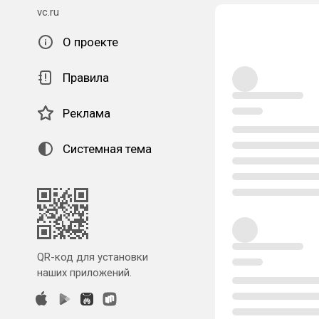
vc.ru
О проекте
Правила
Реклама
Системная тема
QR-код для установки
наших приложений.