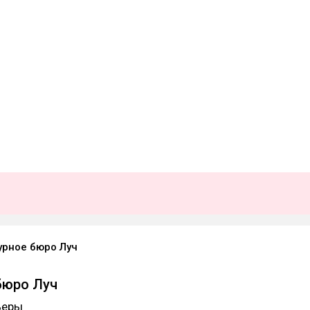
урное бюро Луч
бюро Луч
ьеры