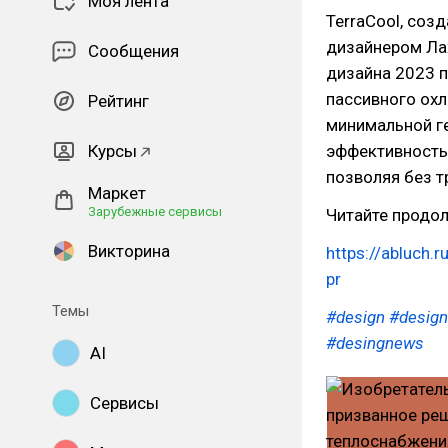
Моя лента
TerraCool, со
дизайнером Ла
Сообщения
дизайна 2023 п
пассивного ох
Рейтинг
минимальной г
Курсы
эффективность 
позволяя без т
Маркет
Зарубежные сервисы
Читайте продол
Викторина
https://abluch.
pr
Темы
#design
#design
#desingnews
AI
Сервисы