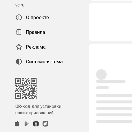
vc.ru
О проекте
Правила
Реклама
Системная тема
QR-код для установки
наших приложений.