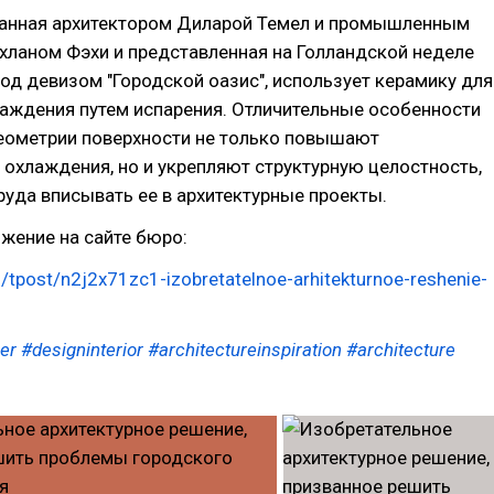
зданная архитектором Диларой Темел и промышленным
хланом Фэхи и представленная на Голландской неделе
од девизом "Городской оазис", использует керамику для
лаждения путем испарения. Отличительные особенности
еометрии поверхности не только повышают
охлаждения, но и укрепляют структурную целостность,
руда вписывать ее в архитектурные проекты.
жение на сайте бюро:
ru/tpost/n2j2x71zc1-izobretatelnoe-arhitekturnoe-reshenie-
er
#designinterior
#architectureinspiration
#architecture