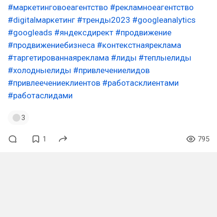
#маркетинговоеагентство
#рекламноеагентство
#digitalмаркетинг
#тренды2023
#googleanalytics
#googleads
#яндексдирект
#продвижение
#продвижениебизнеса
#контекстнаяреклама
#таргетированнаяреклама
#лиды
#теплыелиды
#холодныелиды
#привлечениелидов
#привлеечениеклиентов
#работасклиентами
#работаслидами
3
1
795