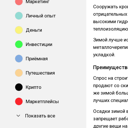
Маркетинг
Сооружать кров
отрицательных
Личный опыт
высокими гидр
теплоизоляцию
Деньги
Зимой лучше ис
Инвестиции
металлочерепиц
укладкой.
Приёмная
Преимущества
Путешествия
Спрос на строи
продают со ск
Крипто
же зимой боль
лучших специал
Маркетплейсы
Осадки зимой в
Показать все
запрещает рабо
другие вещи на