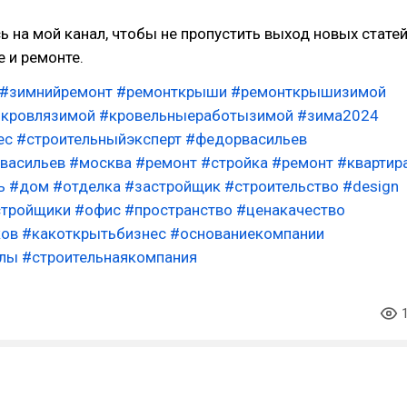
 на мой канал, чтобы не пропустить выход новых стате
е и ремонте.
#зимнийремонт
#ремонткрыши
#ремонткрышизимой
кровлязимой
#кровельныеработызимой
#зима2024
ес
#строительныйэксперт
#федорвасильев
васильев
#москва
#ремонт
#стройка
#ремонт
#квартир
ь
#дом
#отделка
#застройщик
#строительство
#design
стройщики
#офис
#пространство
#ценакачество
ков
#какоткрытьбизнес
#основаниекомпании
алы
#строительнаякомпания