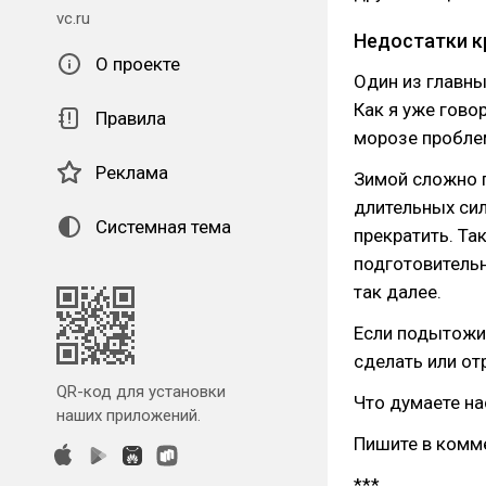
vc.ru
Недостатки к
О проекте
Один из главны
Как я уже гово
Правила
морозе пробле
Реклама
Зимой сложно п
длительных сил
Системная тема
прекратить. Та
подготовительн
так далее.
Если подытожит
сделать или от
QR-код для установки
Что думаете на
наших приложений.
Пишите в комме
***