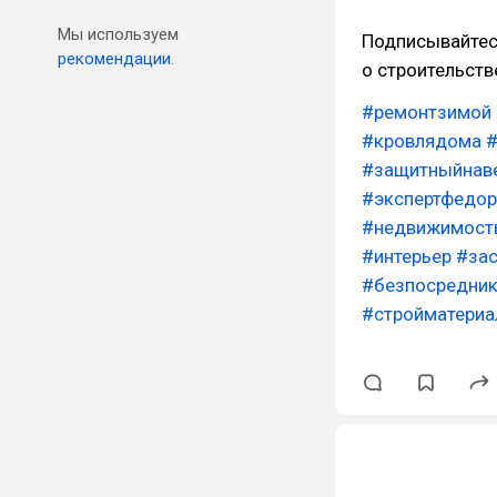
Мы используем
Подписывайтесь
рекомендации.
о строительств
#ремонтзимой
#кровлядома
#
#защитныйнав
#экспертфедор
#недвижимост
#интерьер
#за
#безпосредни
#стройматери