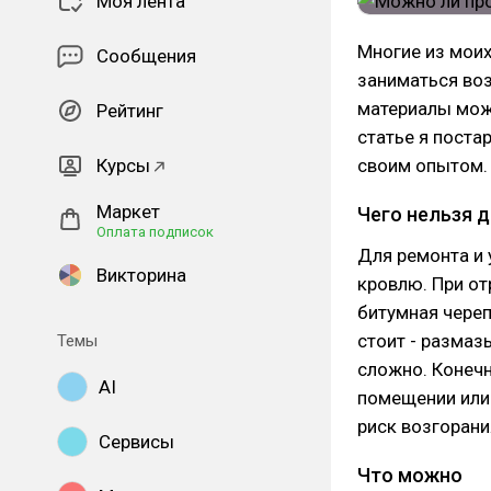
Моя лента
Многие из мои
Сообщения
заниматься во
материалы можн
Рейтинг
статье я поста
Курсы
своим опытом.
Маркет
Чего нельзя 
Оплата подписок
Для ремонта и
Викторина
кровлю. При от
битумная череп
стоит - размаз
Темы
сложно. Конечн
AI
помещении или
риск возгорани
Сервисы
Что можно