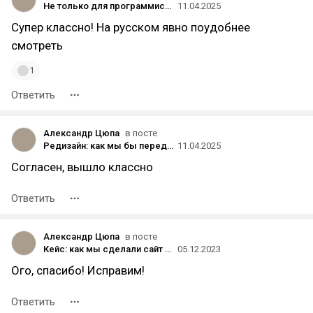
Не только для программистов: Какие лекции OpenAI Academy посмотреть тем, кто не кодит
11.04.2025
Супер классно! На русском явно поудобнее
смотреть
1
Ответить
Александр Цюпа
в посте
Редизайн: как мы бы переделали сайт конкурса «Мисс Россия»
11.04.2025
Согласен, вышло классно
Ответить
Александр Цюпа
в посте
Кейс: как мы сделали сайт для Летающего Макаронного Монстра
05.12.2023
Ого, спасибо! Исправим!
Ответить