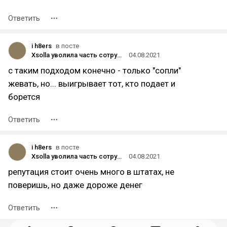
Ответить
i h8ers
в посте
Xsolla уволила часть сотрудников пермского офиса после «анализа их активности» в рабочих чатах
04.08.2021
с таким подходом конечно - только "сопли"
жевать, но... выигрывает тот, кто подает и
борется
Ответить
i h8ers
в посте
Xsolla уволила часть сотрудников пермского офиса после «анализа их активности» в рабочих чатах
04.08.2021
репутация стоит очень много в штатах, не
поверишь, но даже дороже денег
Ответить