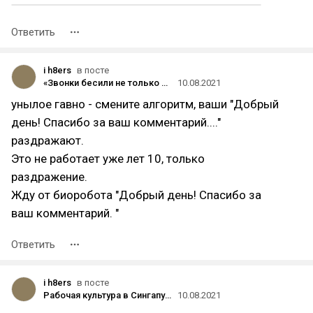
Ответить
i h8ers
в посте
«Звонки бесили не только меня»: как запустить платформу мессенджер-маркетинга с 5 млн сообщений в день
10.08.2021
унылое гавно - смените алгоритм, ваши "Добрый
день! Спасибо за ваш комментарий...."
раздражают.
Это не работает уже лет 10, только
раздражение.
Жду от биоробота "Добрый день! Спасибо за
ваш комментарий. "
Ответить
i h8ers
в посте
Рабочая культура в Сингапуре (burnout'ы, порно, депрессии)
10.08.2021