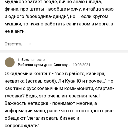
мудаков хватает везде, лично знаю шведа,
финна, про штаты - вообще молчу, китайца знаю
и одного "крокодила-данди", но ... если кругом
мудаки, то нужно работать санитаром в морге, а
не в айти.
Ответить
i h8ers
в посте
Рабочая культура в Сингапуре (burnout'ы, порно, депрессии)
10.08.2021
Ожидаемый контент - "все в работе, карьера,
нехватка (вставь своё), Ли Куан Ю и прочее..." Но,
как там с русскоязычным коммьюнити, стартап-
тусовки? Ведь, это очень интересная тема!
Важность нетворка - понимают многие, а
информации мало, разве что от контор, которые
обещают "легализовать бизнес и
сопровождать".