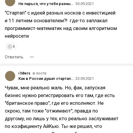
Не парься, что у тебя разные носки
30.09.2021
"Стартап" с идеей разных носков с инвестицией
и 11 летнем основателем?! где-то заплакал
программист-математик над своим алгоритмом
нейросети
4
Ответить
i h8ers
в посте
Как в России душат стартапы: история Swaper
23.09.2021
Чувак, мне реально жаль. Но, фак, запуская
бизнес нужно регистрировать его там, где есть
"британское право", где его исполняют. Не
скрою, там тоже "отжимают", правда по
другому, но лишь у тех, кто реально заслуживает
по коэфициенту АйКью. Ты-же решил, что