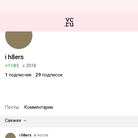
i h8ers
+1183
с 2018
1
подписчик
29
подписок
Посты
Комментарии
Свежее
i h8ers
в посте