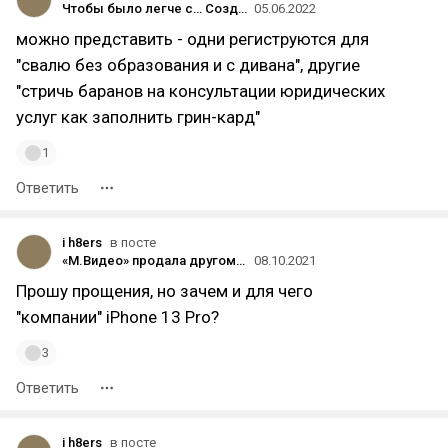
Чтобы было легче с… Создаём социальную сеть для экспатов, эмигрантов и тех, кто планирует переехать в другую страну
05.06.2022
можно представить - одни региструются для
"свалю без образования и с дивана", другие
"стричь баранов на консультации юридических
услуг как заполнить грин-кард"
1
Ответить
i h8ers
в посте
«М.Видео» продала другому оплаченный iPhone
08.10.2021
Прошу прощения, но зачем и для чего
"компании" iPhone 13 Pro?
3
Ответить
i h8ers
в посте