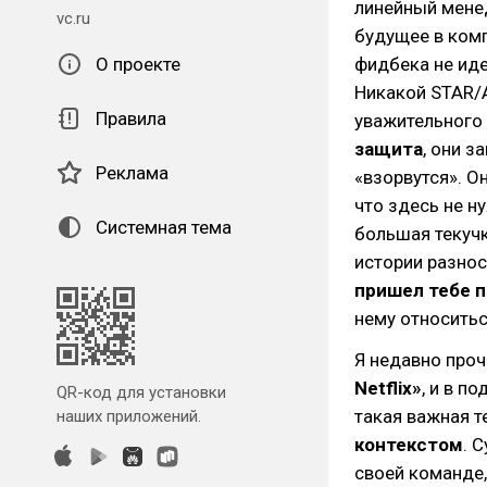
линейный менед
vc.ru
будущее в комп
О проекте
фидбека не иде
Никакой STAR/A
Правила
уважительного 
защита
, они з
Реклама
«взорвутся». О
что здесь не н
Системная тема
большая текучк
истории разнос
пришел тебе 
нему относитьс
Я недавно про
Netflix»
, и в п
QR-код для установки
такая важная т
наших приложений.
контекстом
. 
своей команде