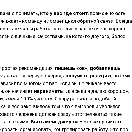
 важно понимать,
кто у вас где стоит
, возможно есть
азжижает» команду и ломает цикл обратной связи. Всегда
вать те части работы, которые у вас не очень хорошо
вязи с личными качествами, на кого-то другого, более
простая рекомендация:
пишешь «ок», добавляешь
еку важно в первую очередь
получить реакцию
, потому
зависит во многом от вас. Если вы не выказываете
и, он начинает
нервничать
: «а все ли я делаю хорошо»,
я», «меня 100% уволят». Я пару раз жил в подобной
а, и все закончилось тем, что я выгорел и уволился.
ового человека должен сразу «отстреливать» такие
тать с ними.
Быть менеджером
– это не прочитать
ировать, организовать, контролировать работу. Это про