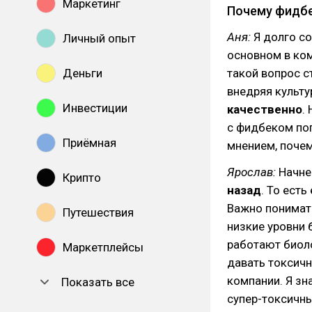
Маркетинг
Почему фидбе
Аня:
Я долго со
Личный опыт
основном в ком
Деньги
такой вопрос ст
внедряя культу
Инвестиции
качественно
.
с фидбеком поп
Приёмная
мнением, почем
Ярослав:
Начне
Крипто
назад
. То есть
Важно понимать
Путешествия
низкие уровни 
работают биол
Маркетплейсы
давать токсичн
компании. Я з
Показать все
супер-токсичн