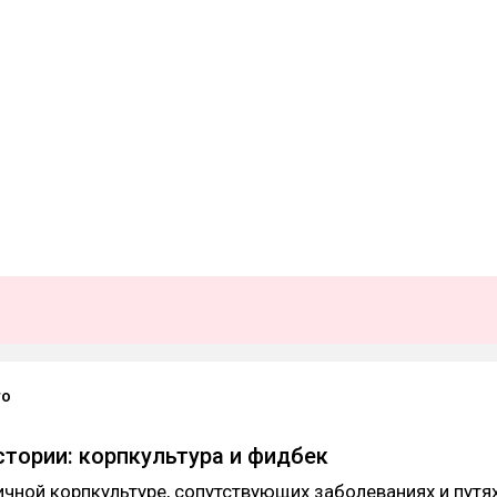
то
тории: корпкультура и фидбек
ичной корпкультуре, сопутствующих заболеваниях и путя