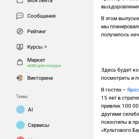
Моя лента
выздоровления
Сообщения
В этом выпуск
мы планировали
Рейтинг
получилось не
Курсы
Маркет
eSIM для поездок
Здесь будет ко
Викторина
посмотреть и 
В гостях –
Яро
Темы
15 лет в страт
привлек 100 00
AI
другими селеба
психотипы в п
Сервисы
«Культового Ба