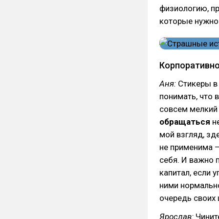
физиологию, пр
которые нужно 
Корпоративно
Аня:
Стикеры в 
понимать, что 
совсем мелкий 
обращаться
не
мой взгляд, зд
не применима –
себя. И важно 
капитал, если у
ними нормально
очередь своих 
Ярослав:
Чините