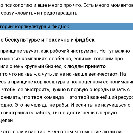
о психологию и еще много про что. Есть много моментов
сразу «ловить» и предотвращать.
е бескультурье и токсичный фидбек
принципе звучат, как рабочий инструмент. Но тут важно
во многих компаниях, особенно, если мы говорим про
или очень крупный бизнес, к людям
принято
 то что на «вы», а чуть ли не на «ваше величество». На
есь в принципе корпкультура в полноценном ее понимани
 чтобы ее выстроить, нужно в первую очередь начать с
понимать, что твоя команда – это твой важнейший ресурс
годно. Это не челядь, не рабы. И если ты не научишься с
 выстраивать работу, ты не достигнешь в первую
целей.
 это, если у вас так. Беда в том, что многие люди
за