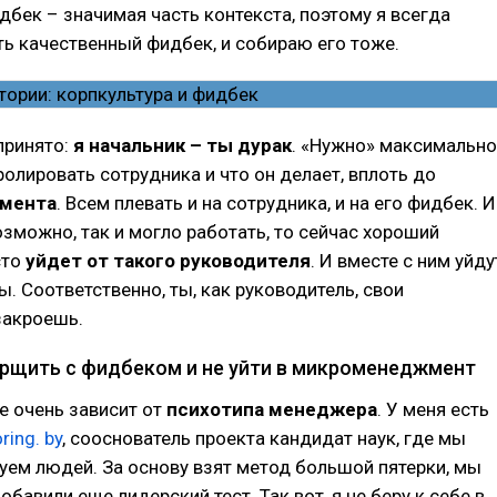
идбек – значимая часть контекста, поэтому я всегда
ь качественный фидбек, и собираю его тоже.
 принято:
я начальник – ты дурак
. «Нужно» максимально
олировать сотрудника и что он делает, вплоть до
мента
. Всем плевать и на сотрудника, и на его фидбек. И
озможно, так и могло работать, то сейчас хороший
сто
уйдет от такого руководителя
. И вместе с ним уйду
ы. Соответственно, ты, как руководитель, свои
закроешь.
орщить с фидбеком и не уйти в микроменеджмент
се очень зависит от
психотипа менеджера
. У меня есть
ring. by
, сооснователь проекта кандидат наук, где мы
ем людей. За основу взят метод большой пятерки, мы
обавили еще лидерский тест. Так вот, я не беру к себе в