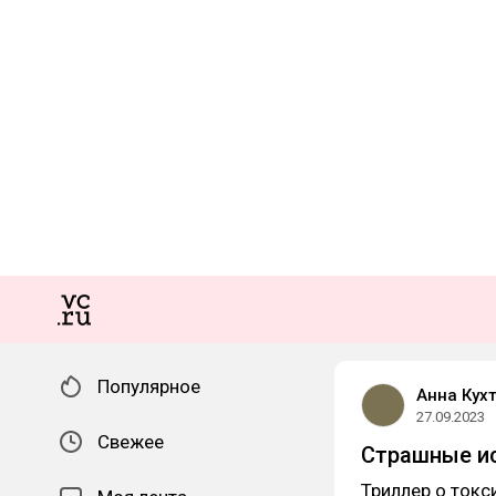
Популярное
Анна Кух
27.09.2023
Свежее
Страшные ис
Триллер о токс