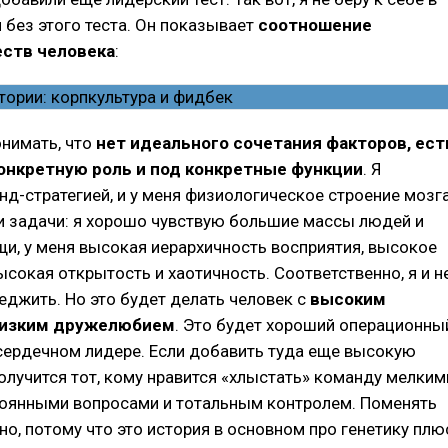
без этого теста. Он показывает
соотношение
еств человека
:
онимать, что
нет идеального сочетания факторов, ест
онкретную роль и под конкретные функции
. Я
д-стратегией, и у меня физиологическое строение мозг
и задачи: я хорошо чувствую большие массы людей и
и, у меня высокая иерархичность восприятия, высокое
сокая открытость и хаотичность. Соответственно, я и н
джить. Но это будет делать человек с
высоким
низким дружелюбием
. Это будет хороший операционны
сердечном лидере. Если добавить туда еще высокую
олучится тот, кому нравится «хлыстать» команду мелким
тоянными вопросами и тотальным контролем. Поменять
но, потому что это история в основном про генетику плю