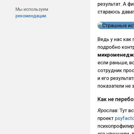
результат. А ф
Мы используем
стараюсь дават
рекомендации.
Ведь у нас как
подробно контр
микроменедж
если раньше, в
сотрудник про
и его результат
показатели не 
Как не переб
Ярослав:
Тут в
проект
psyfacto
психопрофилиру
его улучшили, д