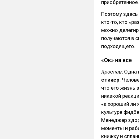
приобретенное.
Поэтому здесь
кто-то, кто «р
можно делегиро
получаются в с
подходящего.
«Ок» на все
Ярослав
:
Одна 
стикер
. Челов
что его жизнь 
никакой реакци
«а хороший ли 
культуре фидбек
Менеджер здор
моменты и рабо
книжку и сплан