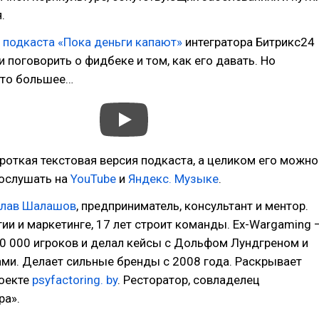
.
е
подкаста «Пока деньги капают»
интегратора Битрикс24
 поговорить о фидбеке и том, как его давать. Но
что большее…
роткая текстовая версия подкаста, а целиком его можно
послушать на
YouTube
и
Яндекс. Музыке
.
слав Шалашов
, предприниматель, консультант и ментор.
егии и маркетинге, 17 лет строит команды. Ex-Wargaming 
0 000 игроков и делал кейсы с Дольфом Лундгреном и
ми. Делает сильные бренды с 2008 года. Раскрывает
роекте
psyfactoring. by
. Ресторатор, совладелец
ра».