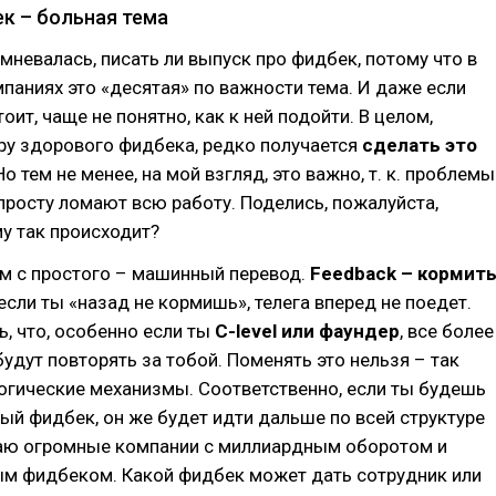
к – больная тема
мневалась, писать ли выпуск про фидбек, потому что в
паниях это «десятая» по важности тема. И даже если
оит, чаще не понятно, как к ней подойти. В целом,
ру здорового фидбека, редко получается
сделать это
 Но тем не менее, на мой взгляд, это важно, т. к. проблемы
росту ломают всю работу. Поделись, пожалуйста,
у так происходит?
м с простого – машинный перевод.
Feedback – кормит
 если ты «назад не кормишь», телега вперед не поедет.
, что, особенно если ты
C-level или фаундер
, все более
будут повторять за тобой. Поменять это нельзя – так
огические механизмы. Соответственно, если ты будешь
ый фидбек, он же будет идти дальше по всей структуре
наю огромные компании с миллиардным оборотом и
ым фидбеком. Какой фидбек может дать сотрудник или