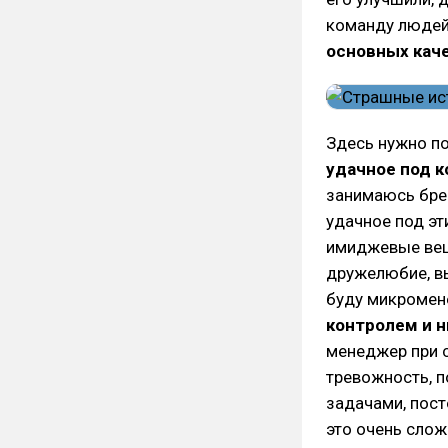
команду людей 
основных кач
Здесь нужно п
удачное под к
занимаюсь брен
удачное под эт
имиджевые вещ
дружелюбие, вы
буду микромене
контролем и 
менеджер при 
тревожность, п
задачами, пос
это очень слож