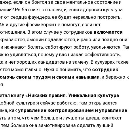
жер, если он боится за свое ментальное состояние и
ании? Рыба гниет с головы, и, если здоровая культура
т от сердца фаундера, ее будет нереально построить.
R и другие фреймворки не помогут, если нет
отношения. В этом случае у сотрудников
включается
акрываются, эмоции подавляются, и рано или поздно они
ни начинают болеть, саботируют работу, увольняются. Та
ужно удивляться, почему у вас низкая эффективность,
а и нет хороших кандидатов на замену. В кулуарах такие
ятся моментально. Нужно понимать, что
сотрудник
помочь своим трудом и своими навыками
, и бережно к
я.
читал
книгу «Никаких правил. Уникальная культура
одобной культуре я сейчас работаю: там открывается
ема, как
управление контролированием и управление
Суть в том, что чем больше и лучше ты даешь контекст
, тем больше она замотивирована сделать лучший