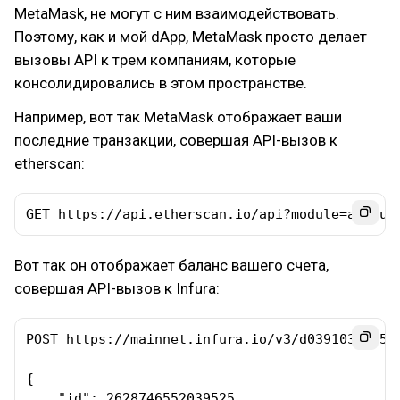
MetaMask, не могут с ним взаимодействовать.
Поэтому, как и мой dApp, MetaMask просто делает
вызовы API к трем компаниям, которые
консолидировались в этом пространстве.
Например, вот так MetaMask отображает ваши
последние транзакции, совершая API-вызов к
etherscan:
GET https://api.etherscan.io/api?module=accoun
Вот так он отображает баланс вашего счета,
совершая API-вызов к Infura:
POST https://mainnet.infura.io/v3/d039103314584
{

    "id": 2628746552039525,
