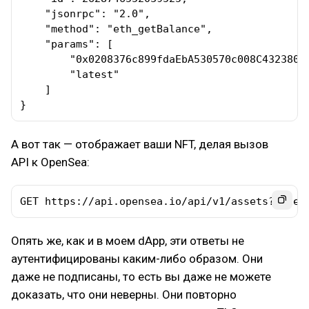
    "jsonrpc": "2.0",

    "method": "eth_getBalance",

    "params": [

        "0x0208376c899fdaEbA530570c008C4323803A
        "latest"

    ]

}
А вот так — отображает ваши NFT, делая вызов
API к OpenSea:
GET https://api.opensea.io/api/v1/assets?owner
Опять же, как и в моем dApp, эти ответы не
аутентифицированы каким-либо образом. Они
даже не подписаны, то есть вы даже не можете
доказать, что они неверны. Они повторно