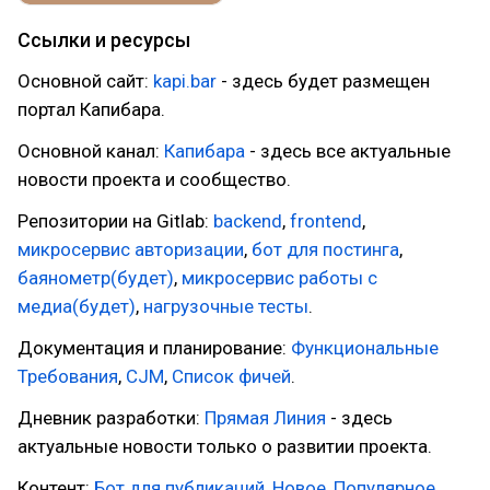
Ссылки и ресурсы
Основной сайт:
kapi.bar
- здесь будет размещен
портал Капибара.
Основной канал:
Капибара
- здесь все актуальные
новости проекта и сообщество.
Репозитории на Gitlab:
backend
,
frontend
,
микросервис авторизации
,
бот для постинга
,
баянометр(будет)
,
микросервис работы с
медиа(будет)
,
нагрузочные тесты
.
Документация и планирование:
Функциональные
Требования
,
CJM
,
Список фичей
.
Дневник разработки:
Прямая Линия
- здесь
актуальные новости только о развитии проекта.
Контент:
Бот для публикаций
,
Новое
,
Популярное
,