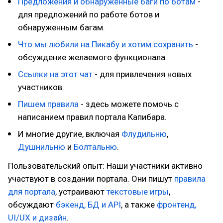
Предложения и обнаруженные баги по ботам
-
для предложений по работе ботов и
обнаруженным багам.
Что мы любили на Пикабу и хотим сохранить
-
обсуждение желаемого функционала.
Ссылки на этот чат
- для привлечения новых
участников.
Пишем правила
- здесь можете помочь с
написанием правил портала Капибара.
И многие другие, включая
Флудильню
,
Душнильню
и
Болтальню
.
Пользовательский опыт: Наши участники активно
участвуют в создании портала. Они пишут
правила
для портала
, устраивают
текстовые игры
,
обсуждают
бэкенд, БД и API
, а также
фронтенд,
UI/UX и дизайн
.