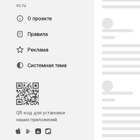
vc.ru
О проекте
Правила
Реклама
Системная тема
QR-код для установки
наших приложений.