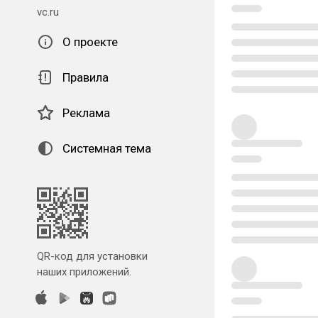
vc.ru
О проекте
Правила
Реклама
Системная тема
QR-код для установки
наших приложений.