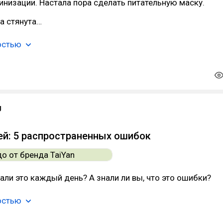
низации. Настала пора сделать питательную маску.
а стянута…
остью
U
ей: 5 распространенных ошибок
али это каждый день? А знали ли вы, что это ошибки?
остью