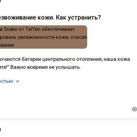
U
езвоживание кожи. Как устранить?
ючаются батареи центрального отопления, наша кожа
ите!” Важно вовремя ее услышать.
остью
U