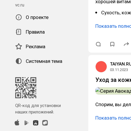
хорошей витами
vc.ru
Сухость, кож
О проекте
Показать полн
Правила
Реклама
Системная тема
TAIYAN.R
03.11.2023
Уход за кож
Спорим, вы дел
QR-код для установки
наших приложений.
Показать полн