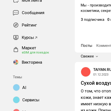
Моя лента
Мы - производит
косметики, секре
Сообщения
3
подписчика
0
Рейтинг
Курсы
Посты
Коммент
Маркет
eSIM для поездок
Свежее
Викторина
TAIYAN.R
01.12.2023
Темы
Сухой возду
AI
О том, что ото
кожи, знает ка
Сервисы
имеет низкую в
из кожи. Призн