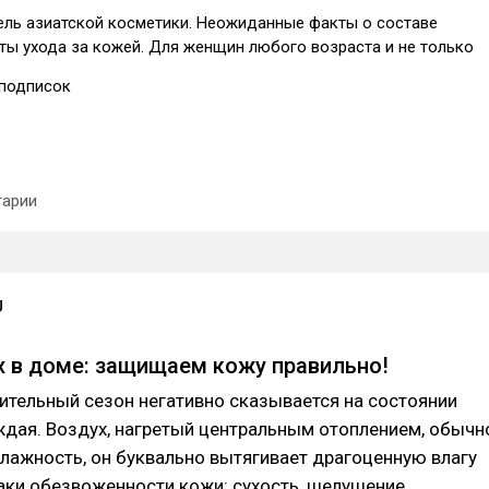
ель азиатской косметики. Неожиданные факты о составе
ты ухода за кожей. Для женщин любого возраста и не только
подписок
арии
U
х в доме: защищаем кожу правильно!
пительный сезон негативно сказывается на состоянии
ждая. Воздух, нагретый центральным отоплением, обычн
лажность, он буквально вытягивает драгоценную влагу
аки обезвоженности кожи: сухость, шелушение,