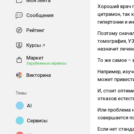
Моя лента
Хороший врач п
цитрамон, так 
Сообщения
гипертонии и и
Рейтинг
Поэтому сначал
томография, УЗ
Курсы
назначит лечен
Маркет
То же самое – 
Зарубежные сервисы
Например, изуч
Викторина
может привести
И, стоит оптим
Темы
отказов естес
AI
Или проблема н
совершается по
Сервисы
Если нет станд