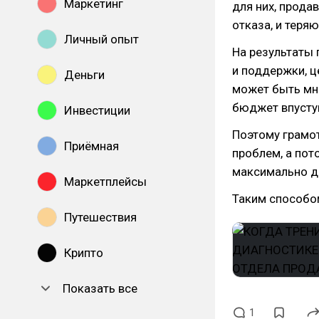
Маркетинг
для них, прода
отказа, и теря
Личный опыт
На результаты 
и поддержки, ц
Деньги
может быть мно
бюджет впусту
Инвестиции
Поэтому грамо
Приёмная
проблем, а пот
максимально д
Маркетплейсы
Таким способом
Путешествия
Крипто
Показать все
1