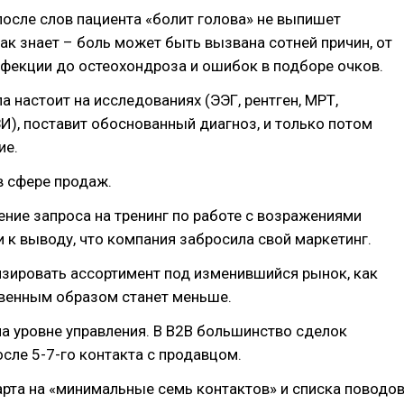
осле слов пациента «болит голова» не выпишет
как знает – боль может быть вызвана сотней причин, от
нфекции до остеохондроза и ошибок в подборе очков.
а настоит на исследованиях (ЭЭГ, рентген, МРТ,
И), поставит обоснованный диагноз, и только потом
ие.
в сфере продаж.
ение запроса на тренинг по работе с возражениями
 к выводу, что компания забросила свой маркетинг.
изировать ассортимент под изменившийся рынок, как
твенным образом станет меньше.
а уровне управления. В B2B большинство сделок
сле 5-7-го контакта с продавцом.
арта на «минимальные семь контактов» и списка поводо