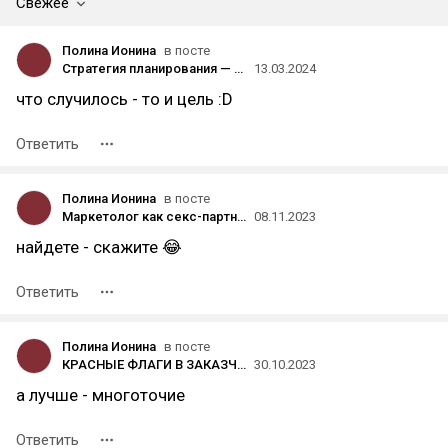
Свежее
Полина Ионина
в посте
Стратегия планирования — как я из года в год НЕ получаю результат и что планирую с этим делать
13.03.2024
что случилось - то и цель :D
Ответить
Полина Ионина
в посте
Маркетолог как секс-партнер. Лучше выбрать опытного, чем стараться за двоих
08.11.2023
найдете - скажите 😂
Ответить
Полина Ионина
в посте
КРАСНЫЕ ФЛАГИ В ЗАКАЗЧИКЕ
30.10.2023
а лучше - многоточие
Ответить