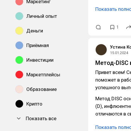
Маркетинг
Показать полн
Личный опыт
1
Деньги
Приёмная
Устина К
15.01.2024
Инвестиции
Метод-DISC 
Привет всем! С
Маркетплейсы
поможет в рабо
успешного вып
Образование
Метод DISC осн
Крипто
(D), инфлюентно
отличаются в 
Показать все
Показать полн