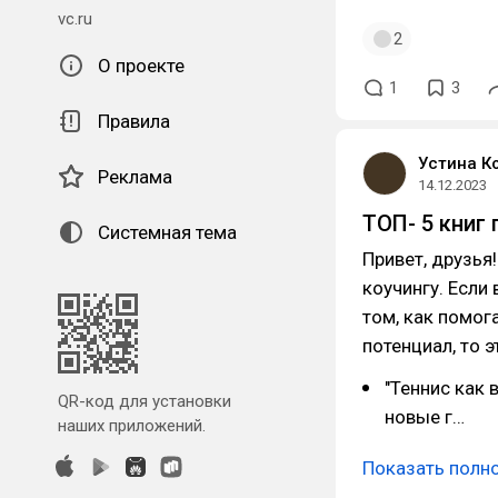
vc.ru
2
О проекте
1
3
Правила
Устина К
Реклама
14.12.2023
ТОП- 5 книг 
Системная тема
Привет, друзья
коучингу. Если
том, как помог
потенциал, то э
"Теннис как 
QR-код для установки
новые г…
наших приложений.
Показать полн