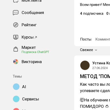
Моя лента
Всем привет! Мен
Сообщения
4
подписчика
0
Рейтинг
Курсы
Посты
Коммент
Маркет
Свежее
Подписка ChatGPT
Викторина
Устина К
27.06.2024
МЕТОД "ПОМ
Темы
Как часто вы л
AI
успеваете сдел
Сервисы
🤯На обучение 
ПОМИДОРО 🍅