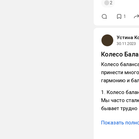
2
1
Устина К
30.11.2023
Колесо Бала
Колесо баланса
принести много
гармонию и бал
1. Колесо бала
Мы часто сталк
бывает трудно 
Показать полн