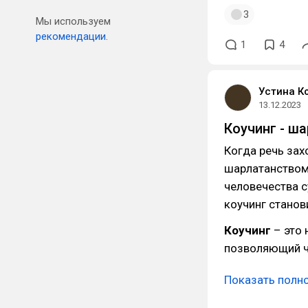
3
Мы используем
рекомендации.
1
4
Устина К
13.12.2023
Коучинг - ш
Когда речь зах
шарлатанством,
человечества 
коучинг станов
Коучинг
– это 
позволяющий ч
Показать полн