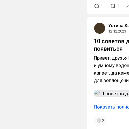
1
1
Устина К
12.12.2023
10 советов д
появиться
Привет, друзья
и умному веден
капает, да кам
для воплощения
Показать полн
2