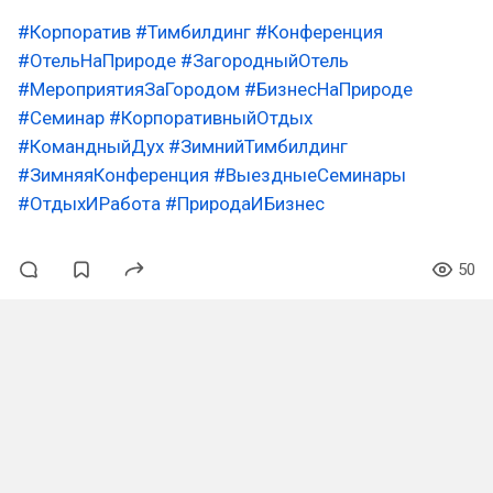
#Корпоратив
#Тимбилдинг
#Конференция
#ОтельНаПрироде
#ЗагородныйОтель
#МероприятияЗаГородом
#БизнесНаПрироде
#Семинар
#КорпоративныйОтдых
#КомандныйДух
#ЗимнийТимбилдинг
#ЗимняяКонференция
#ВыездныеСеминары
#ОтдыхИРабота
#ПриродаИБизнес
50