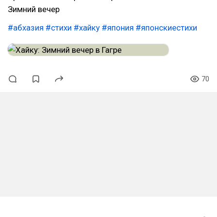
Зимний вечер
#абхазия
#стихи
#хайку
#япония
#японскиестихи
70