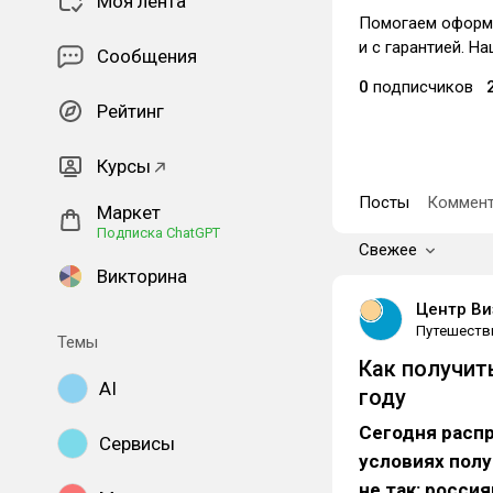
Моя лента
Помогаем оформи
и с гарантией. На
Сообщения
0
подписчиков
Рейтинг
Курсы
Посты
Коммент
Маркет
Подписка ChatGPT
Свежее
Викторина
Центр Ви
Путешеств
Темы
Как получит
AI
году
Сегодня расп
Сервисы
условиях полу
не так: росси