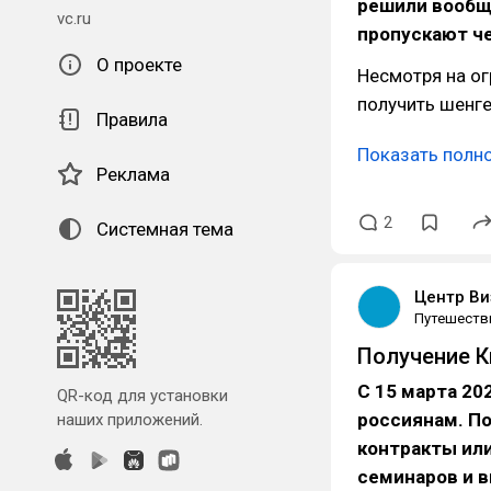
решили вообще
vc.ru
пропускают че
О проекте
Несмотря на ог
получить шенге
Правила
Показать полн
Реклама
2
Системная тема
Центр Ви
Путешеств
Получение К
С 15 марта 20
QR-код для установки
россиянам. П
наших приложений.
контракты или
семинаров и 