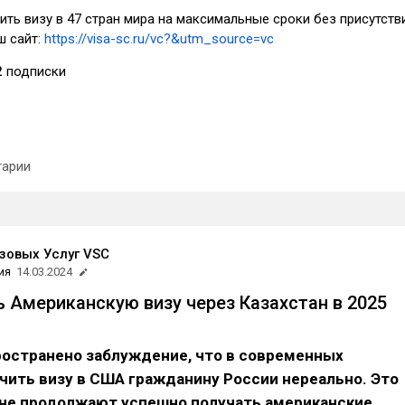
ть визу в 47 стран мира на максимальные сроки без присутств
ш сайт:
https://visa-sc.ru/vc?&utm_source=vc
2
подписки
арии
зовых Услуг VSC
ия
14.03.2024
ь Американскую визу через Казахстан в 2025
ространено заблуждение, что в современных
чить визу в США гражданину России нереально. Это
яне продолжают успешно получать американские