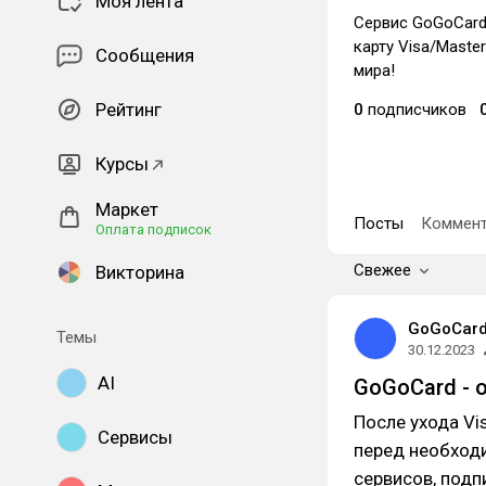
Моя лента
Сервис GoGoCard
карту Visa/Maste
Сообщения
мира!
Рейтинг
0
подписчиков
Курсы
Маркет
Посты
Коммент
Оплата подписок
Свежее
Викторина
GoGoCar
Темы
30.12.2023
AI
GoGoCard - 
После ухода Vi
Сервисы
перед необход
сервисов, подп