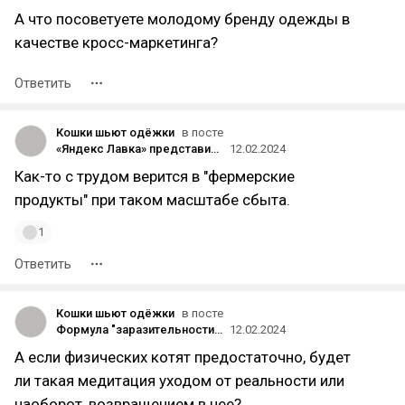
А что посоветуете молодому бренду одежды в
качестве кросс-маркетинга?
Ответить
Кошки шьют одёжки
в посте
«Яндекс Лавка» представила бренд фермерских и премиальных продуктов «Лавка 100» — за дизайн упаковки отвечала нейросеть
12.02.2024
Как-то с трудом верится в "фермерские
продукты" при таком масштабе сбыта.
1
Ответить
Кошки шьют одёжки
в посте
Формула "заразительности" или не нужно быть большим, чтобы победить
12.02.2024
А если физических котят предостаточно, будет
ли такая медитация уходом от реальности или
наоборот, возвращением в нее?