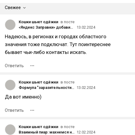
Свежее
Кошки шьют одёжки
в посте
«Яндекс Заправки» добавили в приложение вызов эвакуатора
13.02.2024
Надеюсь, в регионах и городах областного
значения тоже подключат. Тут поинтереснее
бывает чьи-либо контакты искать.
Ответить
Кошки шьют одёжки
в посте
Формула "заразительности" или не нужно быть большим, чтобы победить
13.02.2024
Да вот именно)
Ответить
Кошки шьют одёжки
в посте
Взаимный пиар: махнемся не глядя или как мирно захватить аудиторию чужих брендов
12.02.2024