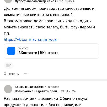
Субботний самопиар на vc.ru
27.01.2024
Делаем на своём производстве качественные и
симпатичные свитшоты с вышивкой.
В таком можно дома почиллить, код накодить,
монетизировать свою телегу, быть фаундером и
т.п.
https://vk.com/lavrentia_wear
vk.com
ВКонтакте | ВКонтакте
1
Ответить
Кошки шьют одёжки
в посте
Возможно ли сделать бренд одежды и выжить без вложений в рекламу ?
13.01.2024
Разница всё-таки в вышивке. Обычно такую
продукцию делают или без вышивки, или