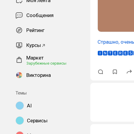
Моя лента
Сообщения
Рейтинг
Страшно, очен
Курсы
🅸🅽🆃🅴🆁🅴🆂
Маркет
Зарубежные сервисы
Викторина
Темы
AI
Сервисы