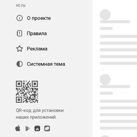
vc.ru
О проекте
Правила
Реклама
Системная тема
QR-код для установки
наших приложений.