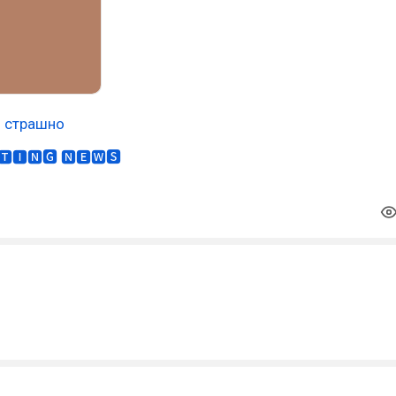
ь страшно
🆃🅸🅽🅶 🅽🅴🆆🆂